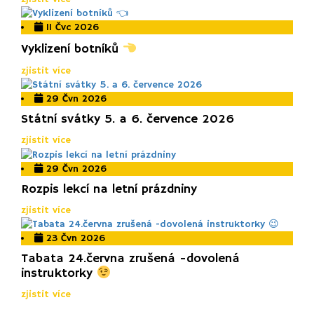
11 Čvc 2026
Vyklizení botníků
zjistit více
29 Čvn 2026
Státní svátky 5. a 6. července 2026
zjistit více
29 Čvn 2026
Rozpis lekcí na letní prázdniny
zjistit více
23 Čvn 2026
Tabata 24.června zrušená -dovolená
instruktorky
zjistit více