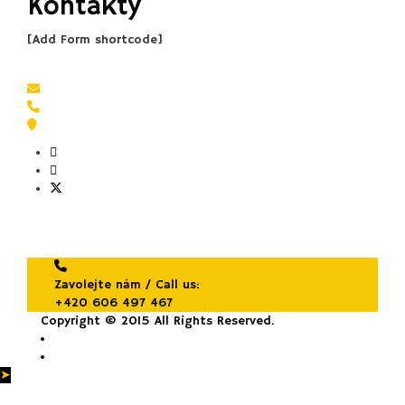
Kontakty
[Add Form shortcode]
Pište, volejte:
iron-gym@seznam.cz
+420 606 497 467
Řezáčova 5, 624 00 Brno, Czechia
Zavolejte nám / Call us:
+420 606 497 467
Copyright © 2015 All Rights Reserved.
➤