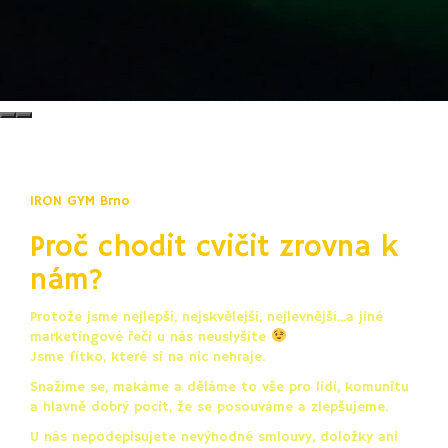
IRON GYM Brno
Proč chodit cvičit zrovna k
nám?
Protože jsme nejlepší, nejskvělejší, nejlevnější...a jiné
marketingové řeči u nás neuslyšíte
Jsme fitko, které si na nic nehraje.
Snažíme se, makáme a děláme to vše pro lidi, komunitu
a hlavně dobrý pocit, že se posouváme a zlepšujeme.
U nás nepodepisujete nevýhodné smlouvy, doložky ani